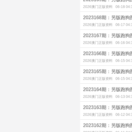
2026澳门正版资料
06-18 04:
2023168期：另版跑狗
2026澳门正版资料
06-17 04:
2023167期：另版跑狗
2026澳门正版资料
06-16 04:
2023166期：另版跑狗
2026澳门正版资料
06-15 04:
2023165期：另版跑狗
2026澳门正版资料
06-15 04:
2023164期：另版跑狗
2026澳门正版资料
06-13 04:
2023163期：另版跑狗
2026澳门正版资料
06-12 04:
2023162期：另版跑狗