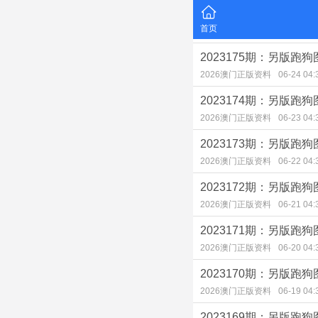
首页
2023175期：另版跑狗
2026澳门正版资料
06-24 04:
2023174期：另版跑狗
2026澳门正版资料
06-23 04:
2023173期：另版跑狗
2026澳门正版资料
06-22 04:
2023172期：另版跑狗
2026澳门正版资料
06-21 04:
2023171期：另版跑狗
2026澳门正版资料
06-20 04:
2023170期：另版跑狗
2026澳门正版资料
06-19 04:
2023169期：另版跑狗