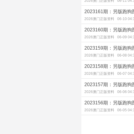
2026澳门正版资料
06-11 04:
2023161期：另版跑狗
2026澳门正版资料
06-10 04:
2023160期：另版跑狗
2026澳门正版资料
06-09 04:
2023159期：另版跑狗
2026澳门正版资料
06-08 04:
2023158期：另版跑狗
2026澳门正版资料
06-07 04:
2023157期：另版跑狗
2026澳门正版资料
06-06 04:
2023156期：另版跑狗
2026澳门正版资料
06-05 04: