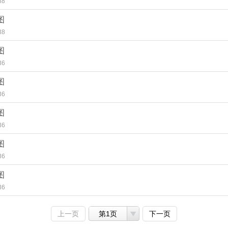
38
图
38
图
36
图
36
图
36
图
36
图
36
上一页
第1页
下一页