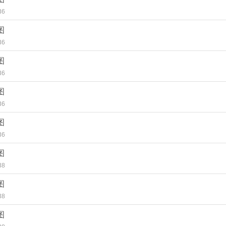
36
图
36
图
36
图
36
图
36
图
38
图
38
图